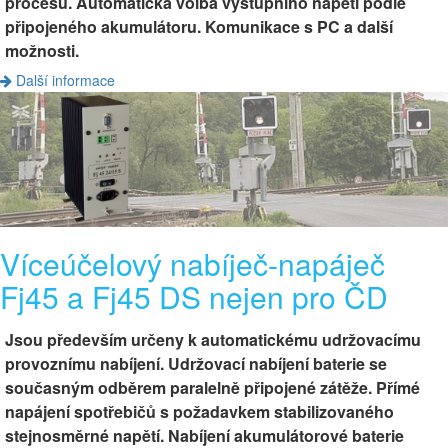
procesu. Automatická volba výstupního napětí podle
připojeného akumulátoru. Komunikace s PC a další
možnosti.
Další informace
Víceúčelový nabíječ-napáječ
Fj45 a Fj45 DS nejen pro ČD
Jsou především určeny k automatickému udržovacímu
provoznímu nabíjení. Udržovací nabíjení baterie se
současným odběrem paralelně připojené zátěže. Přímé
napájení spotřebičů s požadavkem stabilizovaného
stejnosměrné napětí. Nabíjení akumulátorové baterie