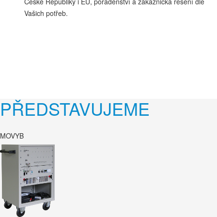
České Republiky i EU, poradenství a zákaznická řešení dle
Vašich potřeb.
PŘEDSTAVUJEME
MOVYB