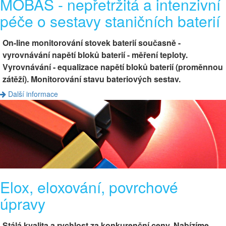
MOBAS - nepřetržitá a intenzivní
péče o sestavy staničních baterií
On-line monitorování stovek baterií současně -
vyrovnávání napětí bloků baterií - měření teploty.
Vyrovnávání - equalizace napětí bloků baterií (proměnnou
zátěží). Monitorování stavu bateriových sestav.
Další informace
Elox, eloxování, povrchové
úpravy
Stálá kvalita a rychlost za konkurenční ceny. Nabízíme