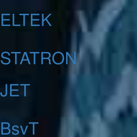
ELTEK
STATRON
JET
BsvT